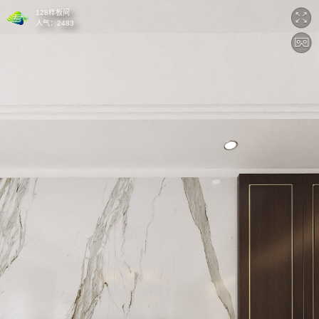
128样板间
人气：
2483