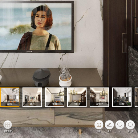
客厅
餐厅
主卧
次卧1
次卧2
厨房
场景选择
分享
简介
0
说一说