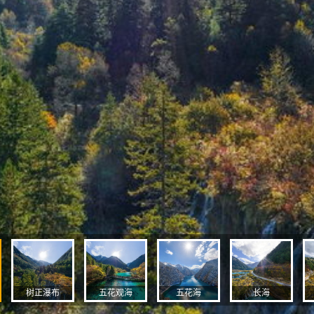
树正瀑布
五花观海
五花海
长海