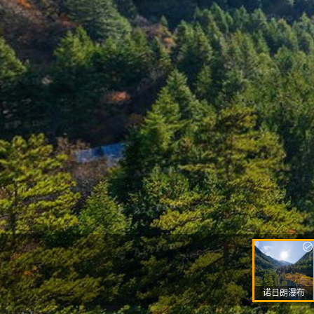
诺日朗瀑布