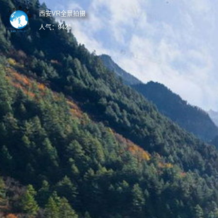
西安VR全景拍摄
人气：
9421