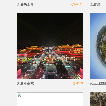
九寨沟全景
文庙街
9421
大唐不夜城
药王山景
4113