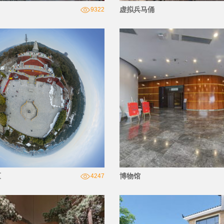
虚拟兵马俑
9322
区
博物馆
4247