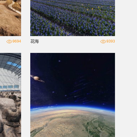
花海
9694
9393