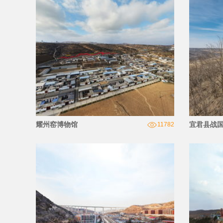
耀州窑博物馆
宜君县战
11782