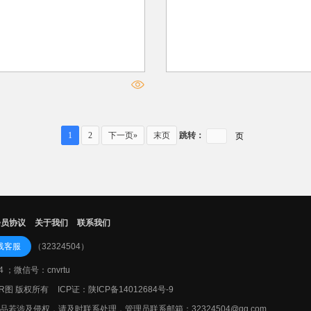
1
2
下一页»
末页
跳转：
会员协议
关于我们
联系我们
线客服
（32324504）
4 ；微信号：cnvrtu
22VR图 版权所有
ICP证：
陕ICP备14012684号-9
若涉及侵权，请及时联系处理，管理员联系邮箱：32324504@qq.com