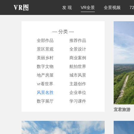
发 现
VR全景
全景视频
7
— 分类 —
全部作品
推荐作品
景区景观
全景设计
美丽乡村
商业案例
数字文物
航拍世界
地产房屋
城市风景
vr看世界
主题创作
风景名胜
企业单位
数字展厅
学习课件
宜君旅游