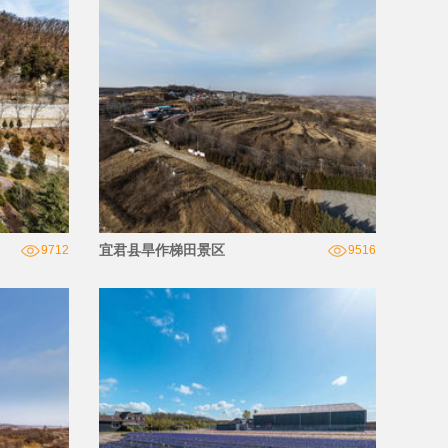
宜君县旱作梯田景区
9712
9516