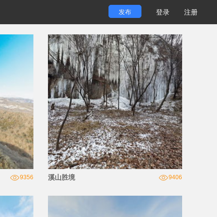
发布
登录
注册
溪山胜境
9356
9406