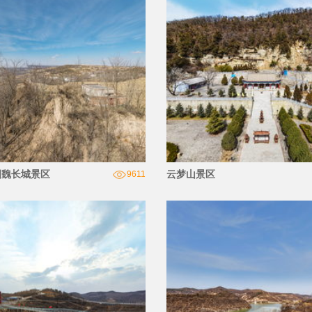
国魏长城景区
云梦山景区
9611