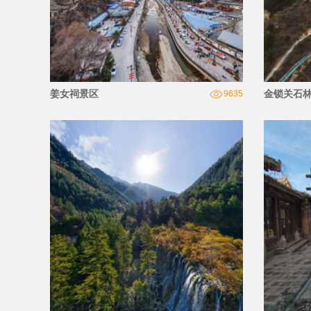
姜女祠景区
金锁关石
9635