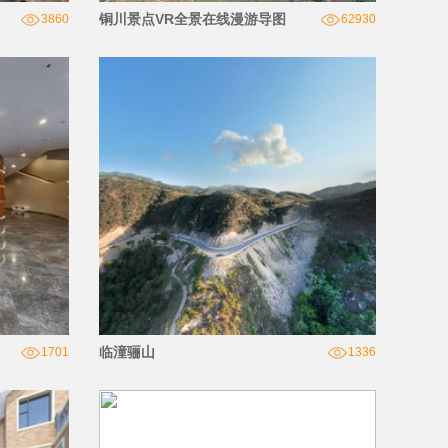
铜川景点VR全景在线漫游导图
3860
62930
临潼骊山
1701
1336