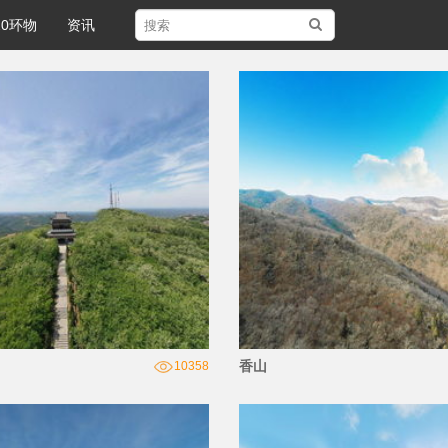
20环物
资讯
香山
10358