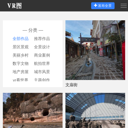
发布全景
切
换
导
航
— 分类 —
全部作品
推荐作品
景区景观
全景设计
美丽乡村
商业案例
数字文物
航拍世界
地产房屋
城市风景
vr看世界
主题创作
文庙街
风景名胜
企业单位
9322
数字展厅
学习课件