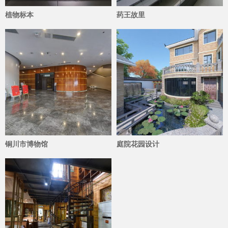
植物标本
药王故里
3220
3360
铜川市博物馆
庭院花园设计
5068
3433