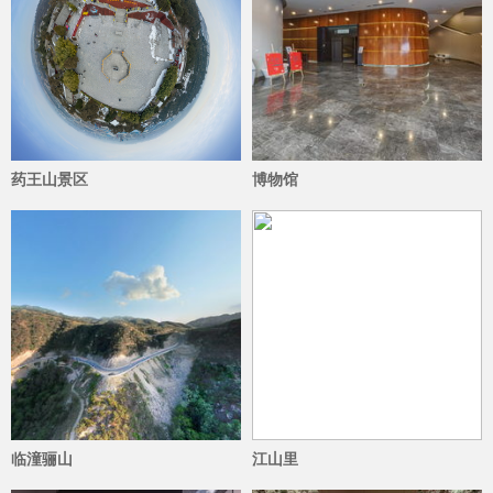
药王山景区
博物馆
4244
1700
临潼骊山
江山里
1335
1252