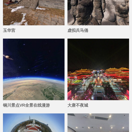
玉华宫
虚拟兵马俑
10237
3852
铜川景点VR全景在线漫游
大唐不夜城
62910
4112
导图